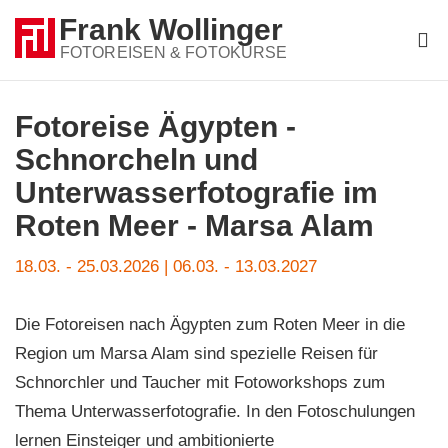
Frank Wollinger
FOTOREISEN & FOTOKURSE
FOTOREISEN
Fotoreise Ägypten -
REISETERMINE
Schnorcheln und
Unterwasserfotografie im
GUTSCHEIN
Roten Meer - Marsa Alam
FOTOS
Bestellformular
Fotoreise
18.03. - 25.03.2026 | 06.03. - 13.03.2027
Gutschein
BLOG
Die Fotoreisen nach Ägypten zum Roten Meer in die
DOZENT
Region um Marsa Alam sind spezielle Reisen für
REISEANMELDUNG
Schnorchler und Taucher mit Fotoworkshops zum
+49 (0)541 3473648
Thema Unterwasserfotografie. In den Fotoschulungen
lernen Einsteiger und ambitionierte
Kontakt