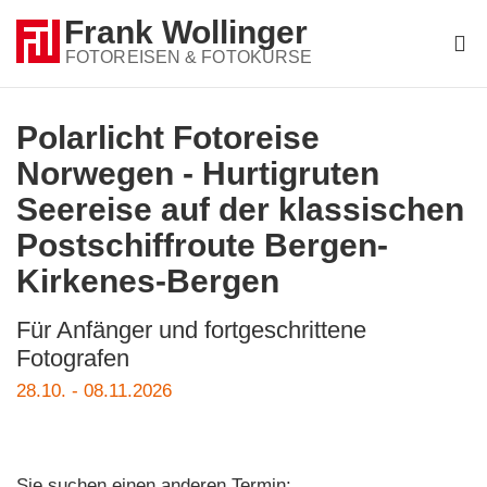
Frank Wollinger
FOTOREISEN & FOTOKURSE
FOTOREISEN
Polarlicht Fotoreise
REISETERMINE
Norwegen - Hurtigruten
Seereise auf der klassischen
GUTSCHEIN
Postschiffroute Bergen-
FOTOS
Bestellformular
Kirkenes-Bergen
Fotoreise
Gutschein
BLOG
Für Anfänger und fortgeschrittene
Fotografen
DOZENT
28.10. - 08.11.2026
REISEANMELDUNG
+49 (0)541 3473648
Kontakt
Sie suchen einen anderen Termin: