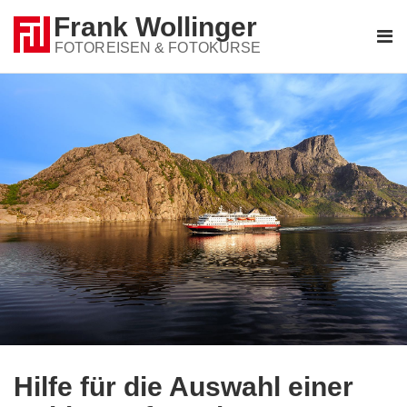
Frank Wollinger
FOTOREISEN & FOTOKURSE
FOTOREISEN
REISETERMINE
GUTSCHEIN
FOTOS
Bestellformular
Fotoreise
Gutschein
BLOG
DOZENT
REISEANMELDUNG
+49 (0)541 3473648
Hilfe für die Auswahl einer
Kontakt